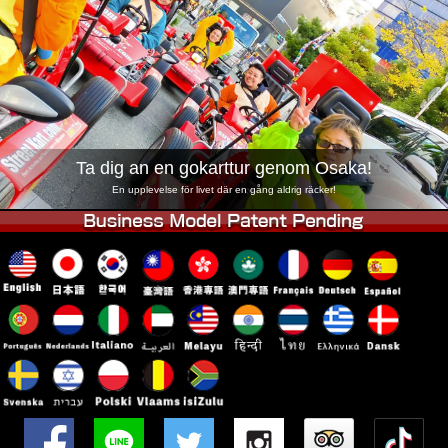
Företag
Boka
Byt butik
Tokyo Shinagawa
Tokyo Akihabara#1
Tokyo Akihabara#2
Tokyo Shibuya
Tokyo Shibuya Annex
Tokyo Bay
Ta dig an en gokarttur genom Osaka!
Tokyo Asakusa
Osaka
En upplevelse för livet där en gång aldrig räcker!
Okinawa