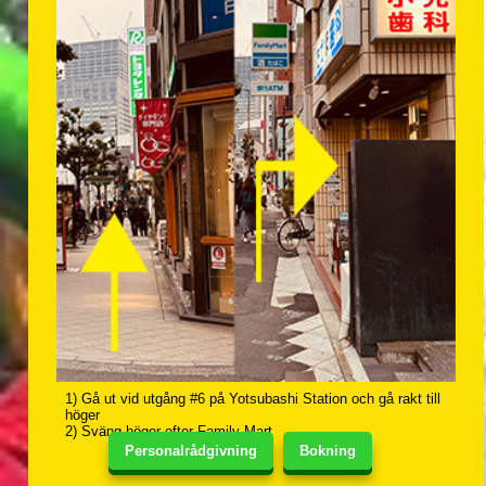
1) Gå ut vid utgång #6 på Yotsubashi Station och gå rakt till
höger
2) Sväng höger efter Family Mart
Personalrådgivning
Bokning