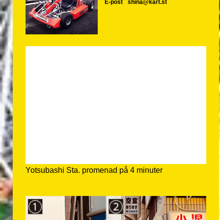
E-post
shina@kart.st
Yotsubashi Sta. promenad på 4 minuter