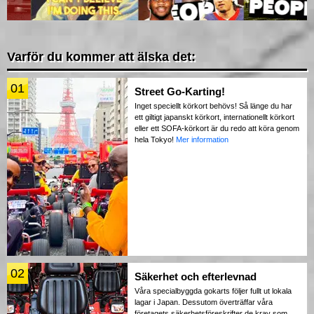
Varför du kommer att älska det:
01
Street Go-Karting!
Inget speciellt körkort behövs! Så länge du har
ett giltigt japanskt körkort, internationellt körkort
eller ett SOFA-körkort är du redo att köra genom
hela Tokyo!
Mer information
02
Säkerhet och efterlevnad
Våra specialbyggda gokarts följer fullt ut lokala
lagar i Japan. Dessutom överträffar våra
företagets säkerhetsföreskrifter de krav som