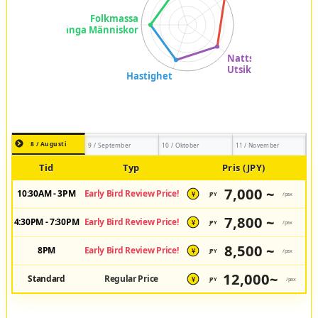
8 / Augusti
9 / September
10 / Oktober
11 / November
Tid
Typ
Pris (JPY)
7,000 ~
10:30AM - 3PM
Early Bird Review Price!
JPY
/pax
¥
7,800 ~
4:30PM - 7:30PM
Early Bird Review Price!
JPY
/pax
¥
8,500 ~
8PM
Early Bird Review Price!
JPY
/pax
¥
12,000~
Standard
Regular Price
JPY
/pax
¥