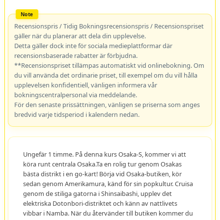
Recensionspris / Tidig Bokningsrecensionspris / Recensionspriset
gäller när du planerar att dela din upplevelse.
Detta gäller dock inte för sociala medieplattformar där
recensionsbaserade rabatter är förbjudna.
**Recensionspriset tillämpas automatiskt vid onlinebokning. Om
du vill använda det ordinarie priset, till exempel om du vill hålla
upplevelsen konfidentiell, vänligen informera vår
bokningscentralpersonal via meddelande.
För den senaste prissättningen, vänligen se priserna som anges
bredvid varje tidsperiod i kalendern nedan.
Ungefär 1 timme. På denna kurs Osaka-S, kommer vi att
köra runt centrala Osaka.Ta en rolig tur genom Osakas
bästa distrikt i en go-kart! Börja vid Osaka-butiken, kör
sedan genom Amerikamura, känd för sin popkultur. Cruisa
genom de stiliga gatorna i Shinsaibashi, upplev det
elektriska Dotonbori-distriktet och känn av nattlivets
vibbar i Namba. När du återvänder till butiken kommer du