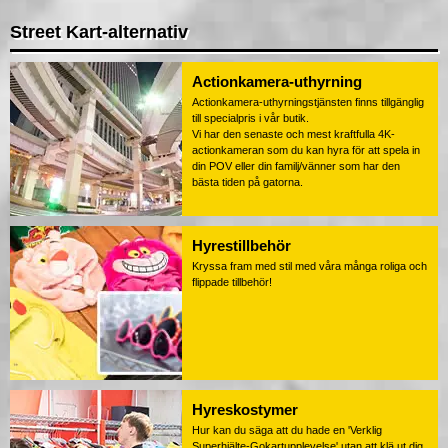
Street Kart-alternativ
Actionkamera-uthyrning
Actionkamera-uthyrningstjänsten finns tillgänglig
till specialpris i vår butik.
Vi har den senaste och mest kraftfulla 4K-
actionkameran som du kan hyra för att spela in
din POV eller din familj/vänner som har den
bästa tiden på gatorna.
Hyrestillbehör
Kryssa fram med stil med våra många roliga och
flippade tillbehör!
Hyreskostymer
Hur kan du säga att du hade en 'Verklig
Superhjälte-Gokartupplevelse' utan att klä ut dig