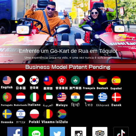
Empresa
Reserva
Trocar Loja
Tokyo Shinagawa
Tokyo Akihabara#1
Tokyo Akihabara#2
Tokyo Shibuya
Tokyo Shibuya Annex
Tokyo Bay
Enfrente um Go-Kart de Rua em Tóquio!
Tokyo Asakusa
Osaka
Uma experiência única na vida, e uma vez nunca é suficiente!
Okinawa