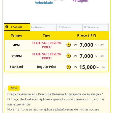
8 / Agosto
9 / Setembro
10 / Outubro
11 / Novembro
Tempo
Tipo
Preço (JPY)
FLASH SALE REVIEW
7,000 ~
4PM
JPY
/pax
¥
PRICE!
FLASH SALE REVIEW
7,000 ~
5:30PM
JPY
/pax
¥
PRICE!
15,000~
Standard
Regular Price
JPY
/pax
¥
Preço de Avaliação / Preço de Reserva Antecipada de Avaliação /
O Preço de Avaliação aplica-se quando você planeja compartilhar
sua experiência.
No entanto, isso não se aplica a plataformas de mídias sociais