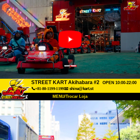
STREET KART Akihabara #2
OPEN 10:00-22:00
📞+81-80-1199-1199
📧
shina@kart.st
MENU/Trocar Loja
INÍCIO
Sobre
Especificações
Preços
Acesso
Opiniões
FAQ