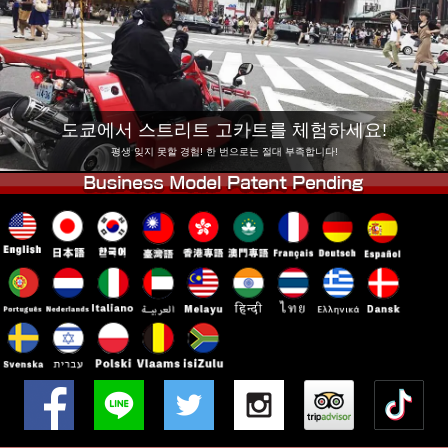
회사 정보
예약
지점 변경
도쿄 시나가와 #1
도쿄 아키하바라#1
도쿄 아키하바라#2
도쿄 시부야
도쿄에서 스트리트 고카트를 체험하세요!
도쿄 시부야 애넥스
도쿄 베이
평생 잊지 못할 경험! 한 번으로는 절대 부족합니다!
도쿄 아사쿠사
오사카
오키나와