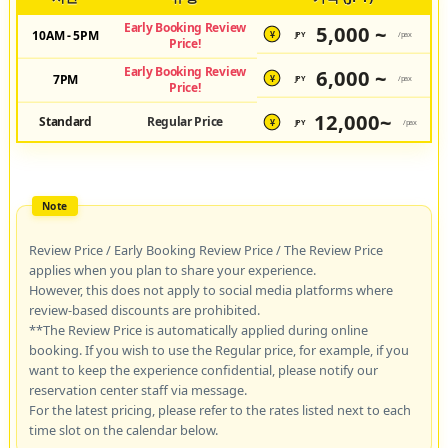
Early Booking Review
5,000 ~
10AM - 5PM
JPY
/pax
¥
Price!
Early Booking Review
6,000 ~
7PM
JPY
/pax
¥
Price!
12,000~
Standard
Regular Price
JPY
/pax
¥
Review Price / Early Booking Review Price / The Review Price
applies when you plan to share your experience.
However, this does not apply to social media platforms where
review-based discounts are prohibited.
**The Review Price is automatically applied during online
booking. If you wish to use the Regular price, for example, if you
want to keep the experience confidential, please notify our
reservation center staff via message.
For the latest pricing, please refer to the rates listed next to each
time slot on the calendar below.