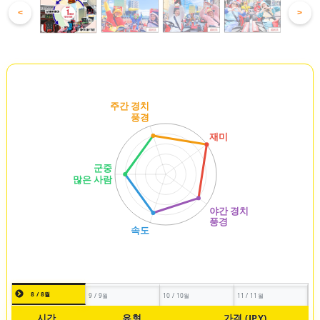
<
>
8 / 8월
9 / 9월
10 / 10월
11 / 11월
시간
유형
가격 (JPY)