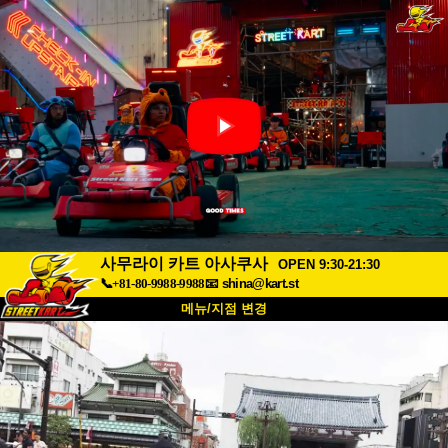
사무라이 카트 아사쿠사
OPEN 9:30-21:30
📞+81-80-9988-9988
📧
shina@kart.st
메뉴/지점 변경
최상단
소개
사양
가격
접근성
고객 리뷰
자주 묻는 질문