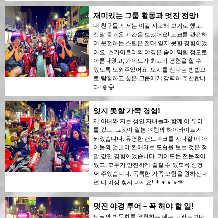
재미있는 그룹 활동과 멋진 전망!
내 친구들과 저는 이걸 시도해 보기로 했고,
정말 즐거운 시간을 보냈어요! 도쿄를 관광하
며 운전하는 스릴은 절대 잊지 못할 경험이었
어요. 스카이트리의 야경은 숨이 막힐 정도로
아름다웠고, 가이드가 최고의 경험을 할 수
있도록 도와주었어요. 도시를 신나는 방법으
로 탐험하고 싶은 그룹에게 강력히 추천합니
다! 🏮😆
잊지 못할 가족 경험!
제 아내와 저는 성인 자녀들과 함께 이 투어
를 갔고, 그것이 일본 여행의 하이라이트가
되었습니다. 유명한 랜드마크를 지나갈 때 아
이들의 얼굴이 환해지는 모습을 보는 것은 정
말 값진 경험이었습니다. 가이드는 전문적이
었고, 모두가 안전하게 즐길 수 있도록 신경
써 주었습니다. 독특한 가족 모험을 원하신다
면 더 이상 찾지 마세요! 👨‍👩‍👧‍👦🎌
멋진 야경 투어 – 꼭 해야 할 일!
도쿄의 밤문화를 경험하는 데는 고카트보다