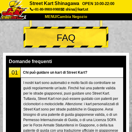
Street Kart Shinagawa
OPEN 10:00-22:00
📞+81-80-9988-9988
📧
shina@kart.st
MENU/Cambia Negozio
INIZIO
FAQ
Chi Siamo
Specifiche
Prezzo
Accesso
Recensioni
FAQ
Azienda
Prenotazioni
Domande frequenti
Cambia Negozio
01
Chi può guidare un kart di Street Kart?
Tokyo Shinagawa
Tokyo Akihabara#1
I nostri kart sono automatici e molto facili da controllare se
guidi regolarmente un'auto. Finché hai una patente valida
Tokyo Akihabara#2
Tokyo Shibuya
per le strade giapponesi, puoi guidare uno Street Kart.
Tokyo Shibuya Annex
Tokyo Bay
Tuttavia, Street Kart non può essere guidato con patenti per
ciclomotori o motociclette. Attenzione: i kart personalizzati di
Tokyo Asakusa
Osaka
Street Kart sono per strade pubbliche in Giappone. Avrai
bisogno di una patente di guida giapponese valida, o di un
Okinawa
Permesso Internazionale di Guida, o di una Licenza SOFA
per le Forze Armate Statunitensi in Giappone, o della tua
patente di guida con una traduzione ufficiale in giapponese