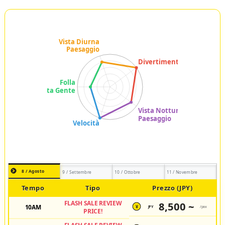
8 / Agosto
9 / Settembre
10 / Ottobre
11 / Novembre
Tempo
Tipo
Prezzo (JPY)
FLASH SALE REVIEW
8,500 ~
10AM
JPY
/pax
¥
PRICE!