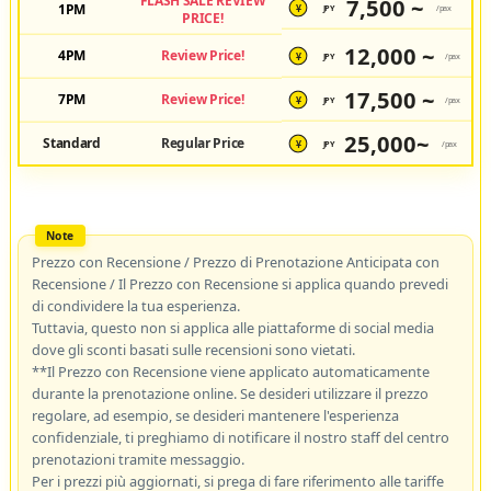
FLASH SALE REVIEW
7,500 ~
1PM
JPY
/pax
¥
PRICE!
12,000 ~
4PM
Review Price!
JPY
/pax
¥
17,500 ~
7PM
Review Price!
JPY
/pax
¥
25,000~
Standard
Regular Price
JPY
/pax
¥
Prezzo con Recensione / Prezzo di Prenotazione Anticipata con
Recensione / Il Prezzo con Recensione si applica quando prevedi
di condividere la tua esperienza.
Tuttavia, questo non si applica alle piattaforme di social media
dove gli sconti basati sulle recensioni sono vietati.
**Il Prezzo con Recensione viene applicato automaticamente
durante la prenotazione online. Se desideri utilizzare il prezzo
regolare, ad esempio, se desideri mantenere l'esperienza
confidenziale, ti preghiamo di notificare il nostro staff del centro
prenotazioni tramite messaggio.
Per i prezzi più aggiornati, si prega di fare riferimento alle tariffe