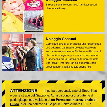
Sfreccia con stile con i nostri tanti accessori
divertenti e funky!
Noleggio Costumi
Come puoi dire di aver vissuto una "Esperienza
di Go-Karting da Supereroe della Vita Reale"
senza vestirti come uno! Abbiamo tutti i costumi
che puoi immaginare per rendere questa una
"Esperienza di Go-Karting da Supereroe della
Vita Reale"! Per tutti i fan dei supereroi, non
preoccuparti, li abbiamo tutti anche noi!
ATTENZIONE
Il go-kart personalizzato di Street Kart
è per le strade del Giappone. Avrai bisogno di una patente di
guida giapponese valida, o di
un Permesso Internazionale di
Guida
, o di una patente SOFA per le Forze Armate USA, o