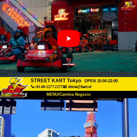
STREET KART Tokyo
OPEN 10:00-22:00
📞+81-80-2277-2277
📧
shina@kart.st
MENU/Cambia Negozio
INIZIO
Chi Siamo
Specifiche
Prezzo
Accesso
Recensioni
FAQ