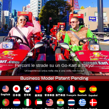
Azienda
Prenotazioni
Cambia Negozio
Tokyo Shinagawa
Tokyo Akihabara#1
Tokyo Akihabara#2
Tokyo Shibuya
Tokyo Shibuya Annex
Tokyo Bay
Tokyo Asakusa
Osaka
Okinawa
Percorri le strade su un Go-Kart a Tokyo!
Un'esperienza unica nella vita e una volta non basta!