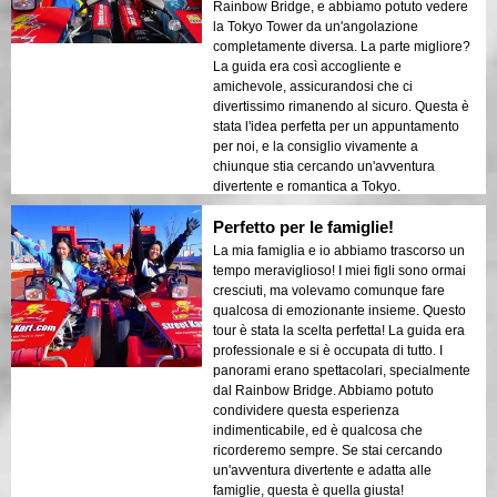
Rainbow Bridge, e abbiamo potuto vedere
la Tokyo Tower da un'angolazione
completamente diversa. La parte migliore?
La guida era così accogliente e
amichevole, assicurandosi che ci
divertissimo rimanendo al sicuro. Questa è
stata l'idea perfetta per un appuntamento
per noi, e la consiglio vivamente a
chiunque stia cercando un'avventura
divertente e romantica a Tokyo.
Perfetto per le famiglie!
La mia famiglia e io abbiamo trascorso un
tempo meraviglioso! I miei figli sono ormai
cresciuti, ma volevamo comunque fare
qualcosa di emozionante insieme. Questo
tour è stata la scelta perfetta! La guida era
professionale e si è occupata di tutto. I
panorami erano spettacolari, specialmente
dal Rainbow Bridge. Abbiamo potuto
condividere questa esperienza
indimenticabile, ed è qualcosa che
ricorderemo sempre. Se stai cercando
un'avventura divertente e adatta alle
famiglie, questa è quella giusta!