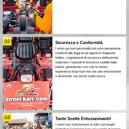
02
Sicurezza e Conformità
I nostri go-kart personalizzati sono pienamente
conformi alle leggi locali vigenti in Giappone.
Inoltre, i regolamenti di sicurezza dell'azienda
superano i requisiti di sicurezza stabiliti dalla
polizia, garantendo così che la nostra
esperienza di go-kart non sia solo emozionante
e divertente, ma anche molto sicura.
03
Tante Scelte Entusiasmanti!
I nostri tour ti porteranno in tutti i tuoi luoghi
preferiti in Giappone! Con una varietà di negozi