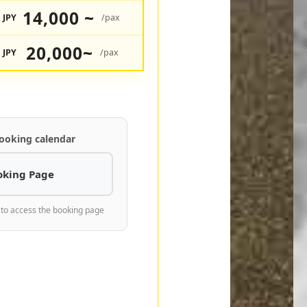
14,000 ~
JPY
/pax
20,000~
JPY
/pax
ooking calendar
oking Page
 to access the booking page