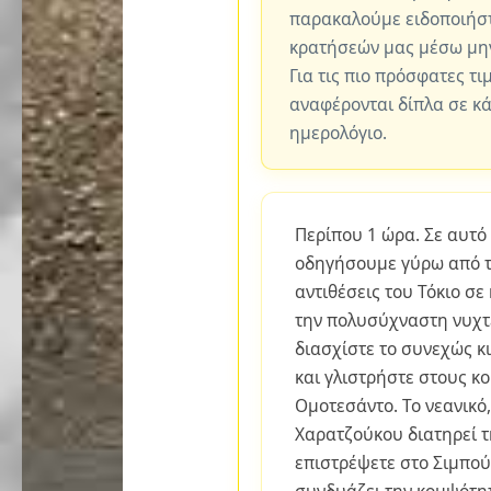
παρακαλούμε ειδοποιήστ
κρατήσεών μας μέσω μη
Για τις πιο πρόσφατες τι
αναφέρονται δίπλα σε κ
ημερολόγιο.
Περίπου 1 ώρα. Σε αυτό
οδηγήσουμε γύρω από το
αντιθέσεις του Τόκιο σ
την πολυσύχναστη νυχτ
διασχίστε το συνεχώς κ
και γλιστρήστε στους κ
Ομοτεσάντο. Το νεανικό
Χαρατζούκου διατηρεί τ
επιστρέψετε στο Σιμπού
συνδυάζει την κομψότητ