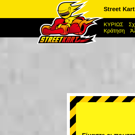
Street Kar
ΚΥΡΙΩΣ
Σχ
Κράτηση
Ά