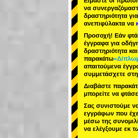
Είμαστε οι
πρωτο
να συνεργαζόμασ
δραστηριότητα
για
ανεπιφύλακτα να
Προσοχή! Εάν φτά
έγγραφα για οδήγ
δραστηριότητα κα
παρακάτω
«Δίπλωμ
απαιτούμενα έγγρ
συμμετάσχετε στη
Διαβάστε παρακάτω
μπορείτε να φτάσε
Σας συνιστούμε ν
εγγράφων που έχε
μέσω της συνομιλί
να ελέγξουμε εκ 