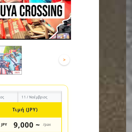
>
ιος
11 / Νοέμβριος
Τιμή (JPY)
9,000 ~
JPY
/pax