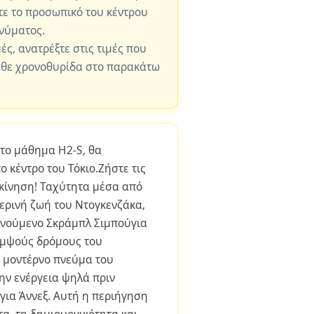
ε το προσωπικό του κέντρου
νύματος.
μές, ανατρέξτε στις τιμές που
άθε χρονοθυρίδα στο παρακάτω
 το μάθημα H2-S, θα
 κέντρο του Τόκιο.Ζήστε τις
ε κίνηση! Ταχύτητα μέσα από
ερινή ζωή του Ντογκενζάκα,
ινούμενο Σκράμπλ Σιμπούγια
ομψούς δρόμους του
, μοντέρνο πνεύμα του
ην ενέργεια ψηλά πριν
για Άννεξ. Αυτή η περιήγηση
α, τη δημιουργικότητα και