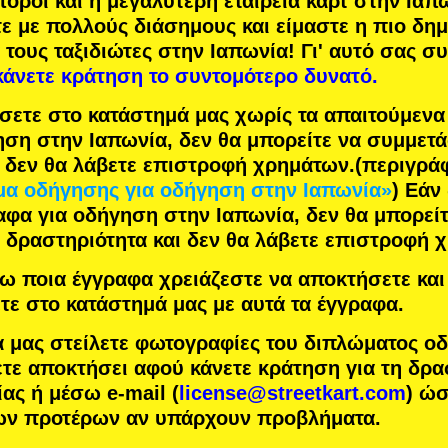
πόροι
και η
μεγαλύτερη εταιρεία καρτ
στην Ιαπω
τε με
πολλούς διάσημους
και είμαστε η
πιο δη
 τους ταξιδιώτες στην Ιαπωνία! Γι' αυτό σας σ
κάνετε κράτηση το συντομότερο δυνατό.
σετε στο κατάστημά μας χωρίς τα απαιτούμεν
ηση στην Ιαπωνία, δεν θα μπορείτε να συμμετ
ι δεν θα λάβετε επιστροφή χρημάτων.
(περιγρά
α οδήγησης για οδήγηση στην Ιαπωνία»
) Εάν
αφα για οδήγηση στην Ιαπωνία, δεν θα μπορείτ
 δραστηριότητα και δεν θα λάβετε επιστροφή 
 ποια έγγραφα χρειάζεστε να αποκτήσετε και 
τε στο κατάστημά μας με αυτά τα έγγραφα.
α μας στείλετε φωτογραφίες του διπλώματος ο
τε αποκτήσει αφού κάνετε κράτηση για τη δρα
ας ή μέσω e-mail (
license@streetkart.com
) ώ
των προτέρων αν υπάρχουν προβλήματα.