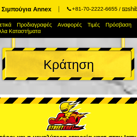
shi
t Σιμπούγια Annex
📞+81-70-2222-6655
📧
ετικά
Προδιαγραφές
Αναφορές
Τιμές
Πρόσβαση
λλα Καταστήματα
Κράτηση