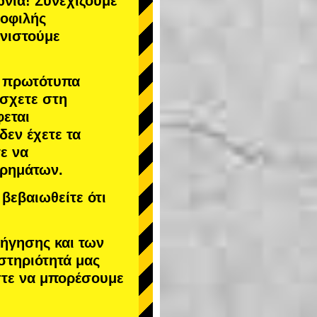
νία! Συνεχίζουμε
μοφιλής
υνιστούμε
α πρωτότυπα
άσχετε στη
φεται
 δεν έχετε τα
ε να
χρημάτων.
βεβαιωθείτε ότι
δήγησης και των
στηριότητά μας
στε να μπορέσουμε