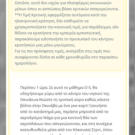
Ωστόσο, αυτό δεν ισχύει για πλατφόρμες κοινωνικών
μέσων όπου οι εκπτώσεις βάσει κριτικών απαγορεύονται.
**Η Τιμή Κριτικής εφαρμόζεται αυτόματα κατά την
ηλεκτρονική κράτηση. Εάν επιθυμείτε να
χρησιμοποιήσετε την κανονική τιμή, για παράδειγμα, εάν
θέλετε να κρατήσετε την εμπειρία εμπιστευτική,
παρακαλούμε ειδοποιήστε το προσωπικό του κέντρου
κρατήσεών μας μέσω μηνύματος.
Για τις πιο πρόσφατες τιμές, ανατρέξτε στις τιμές που
αναφέρονται δίπλα σε κάθε χρονοθυρίδα στο παρακάτω
ημερολόγιο.
Περίπου 1 ώρα. Σε αυτό το μάθημα O-S, θα
οδηγήσουμε γύρω από το κέντρο του νησιού της
Οκινάουα.Νιώστε τη τροπική αύρα καθώς κάνετε
βόλτα στην Οκινάβα με ένα γκο-καρτ! Ξεκινήστε
από το κατάστημά μας, περάστε μπροστά από το
αεροδρόμιο Νάχα για μια κοντινή θέα των
αεροπλάνων που απογειώνονται, και στη συνέχεια
κατευθυνθείτε μέσα από τον Κόκουσαϊ Στριτ, όπου