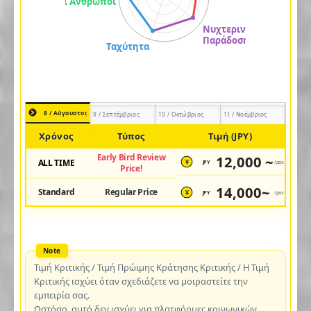
8 / Αύγουστος
9 / Σεπτέμβριος
10 / Οκτώβριος
11 / Νοέμβριος
Χρόνος
Τύπος
Τιμή (JPY)
Early Bird Review
12,000 ~
ALL TIME
JPY
/pax
¥
Price!
14,000~
Standard
Regular Price
JPY
/pax
¥
Τιμή Κριτικής / Τιμή Πρώιμης Κράτησης Κριτικής / Η Τιμή
Κριτικής ισχύει όταν σχεδιάζετε να μοιραστείτε την
εμπειρία σας.
Ωστόσο, αυτό δεν ισχύει για πλατφόρμες κοινωνικών