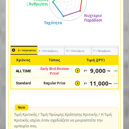
8 / Αύγουστος
9 / Σεπτέμβριος
10 / Οκτώβριος
11 / Νοέμβριος
Χρόνος
Τύπος
Τιμή (JPY)
Early Bird Review
9,000 ~
ALL TIME
JPY
/pax
¥
Price!
11,000~
Standard
Regular Price
JPY
/pax
¥
Τιμή Κριτικής / Τιμή Πρώιμης Κράτησης Κριτικής / Η Τιμή
Κριτικής ισχύει όταν σχεδιάζετε να μοιραστείτε την
εμπειρία σας.