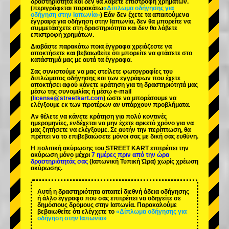
δραστηριότητα και δεν θα λάβετε επιστροφή χρημάτων.
(περιγράφεται παρακάτω
«Δίπλωμα οδήγησης για
οδήγηση στην Ιαπωνία»
) Εάν δεν έχετε τα απαιτούμενα
έγγραφα για οδήγηση στην Ιαπωνία, δεν θα μπορείτε να
συμμετάσχετε στη δραστηριότητα και δεν θα λάβετε
επιστροφή χρημάτων.
Διαβάστε παρακάτω ποια έγγραφα χρειάζεστε να
αποκτήσετε και βεβαιωθείτε ότι μπορείτε να φτάσετε στο
κατάστημά μας με αυτά τα έγγραφα.
Σας συνιστούμε να μας στείλετε φωτογραφίες του
διπλώματος οδήγησης και των εγγράφων που έχετε
αποκτήσει αφού κάνετε κράτηση για τη δραστηριότητά μας
μέσω της συνομιλίας ή μέσω e-mail
(
license@streetkart.com
) ώστε να μπορέσουμε να
ελέγξουμε εκ των προτέρων αν υπάρχουν προβλήματα.
Αν θέλετε να κάνετε κράτηση για πολύ κοντινές
ημερομηνίες, ενδέχεται να μην έχετε αρκετό χρόνο για να
μας ζητήσετε να ελέγξουμε. Σε αυτήν την περίπτωση, θα
πρέπει να το επιβεβαιώσετε μόνοι σας με δική σας ευθύνη.
Η πολιτική ακύρωσης του STREET KART επιτρέπει την
ακύρωση μόνο μέχρι
7 ημέρες πριν από την ώρα
δραστηριότητάς σας
(Ιαπωνική Τυπική Ώρα) χωρίς χρέωση
ακύρωσης.
Αυτή η δραστηριότητα απαιτεί διεθνή άδεια οδήγησης
ή άλλο έγγραφο που σας επιτρέπει να οδηγείτε σε
δημόσιους δρόμους στην Ιαπωνία. Παρακαλούμε
βεβαιωθείτε ότι ελέγχετε το
«Δίπλωμα οδήγησης για
οδήγηση στην Ιαπωνία»