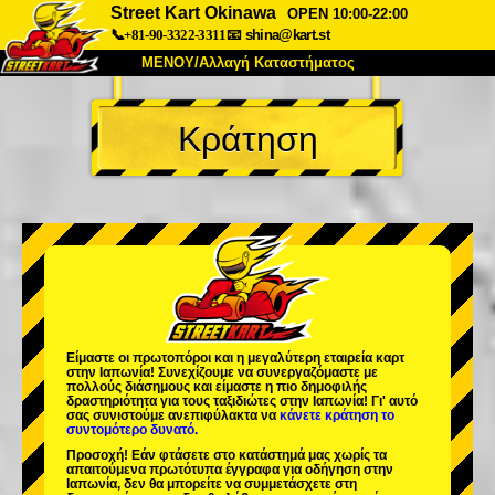
Street Kart Okinawa
OPEN 10:00-22:00
📞+81-90-3322-3311
📧
shina@kart.st
ΜΕΝΟΥ/Αλλαγή Καταστήματος
ΚΥΡΙΩΣ
Κράτηση
Σχετικά
Προδιαγραφές
Τιμές
Πρόσβαση
Αναφορές
Συχνές Ερωτήσεις
Εταιρεία
Κράτηση
Αλλαγή Καταστήματος
Τόκιο Σινάγαουα #1
Τόκιο Ακίχαμπαρα #1
Τόκιο Ακίχαμπαρα #2
Τόκιο Σιμπούγια
Είμαστε οι
πρωτοπόροι
και η
μεγαλύτερη εταιρεία καρτ
Τόκιο Σιμπούγια Annex
Τόκιο Κόλπος
στην Ιαπωνία! Συνεχίζουμε να συνεργαζόμαστε με
πολλούς διάσημους
και είμαστε η
πιο δημοφιλής
δραστηριότητα
για τους ταξιδιώτες στην Ιαπωνία! Γι' αυτό
Τόκιο Ασακούσα
Οσάκα
σας συνιστούμε ανεπιφύλακτα να
κάνετε κράτηση το
συντομότερο δυνατό.
Οκινάουα
Προσοχή! Εάν φτάσετε στο κατάστημά μας χωρίς τα
απαιτούμενα πρωτότυπα έγγραφα για οδήγηση στην
Ιαπωνία, δεν θα μπορείτε να συμμετάσχετε στη