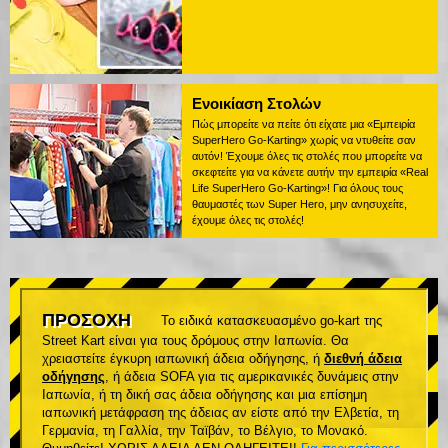
Ενοικίαση Στολών
Πώς μπορείτε να πείτε ότι είχατε μια «Εμπειρία
SuperHero Go-Karting» χωρίς να ντυθείτε σαν
αυτόν! Έχουμε όλες τις στολές που μπορείτε να
σκεφτείτε για να κάνετε αυτήν την εμπειρία «Real
Life SuperHero Go-Karting»! Για όλους τους
θαυμαστές των Super Hero, μην ανησυχείτε,
έχουμε όλες τις στολές!
ΠΡΟΣΟΧΗ
Το ειδικά κατασκευασμένο go-kart της
Street Kart είναι για τους δρόμους στην Ιαπωνία. Θα
χρειαστείτε έγκυρη ιαπωνική άδεια οδήγησης, ή
διεθνή άδεια
οδήγησης
, ή άδεια SOFA για τις αμερικανικές δυνάμεις στην
Ιαπωνία, ή τη δική σας άδεια οδήγησης και μια επίσημη
ιαπωνική μετάφραση της άδειας αν είστε από την Ελβετία, τη
Γερμανία, τη Γαλλία, την Ταϊβάν, το Βέλγιο, το Μονακό.