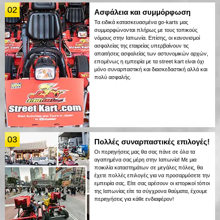
02
Ασφάλεια και συμμόρφωση
Τα ειδικά κατασκευασμένα go-karts μας
συμμορφώνονται πλήρως με τους τοπικούς
νόμους στην Ιαπωνία. Επίσης, οι κανονισμοί
ασφαλείας της εταιρείας υπερβαίνουν τις
απαιτήσεις ασφαλείας των αστυνομικών αρχών,
επομένως η εμπειρία με τα street kart είναι όχι
μόνο συναρπαστική και διασκεδαστική αλλά και
πολύ ασφαλής.
03
Πολλές συναρπαστικές επιλογές!
Οι περιηγήσεις μας θα σας πάνε σε όλα τα
αγαπημένα σας μέρη στην Ιαπωνία! Με μια
ποικιλία καταστημάτων σε μεγάλες πόλεις, θα
έχετε πολλές επιλογές για να προσαρμόσετε την
εμπειρία σας. Είτε σας αρέσουν οι ιστορικοί τόποι
της Ιαπωνίας είτε τα σύγχρονα θαύματα, έχουμε
περιηγήσεις για κάθε ενδιαφέρον!