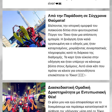
είναι! ❤️🌆
Από την Παράδοση σε Σύγχρονα
Θαύματα!
Βλέποντας την ιστορική ομορφιά του
Ασακούσα δίπλα στον φουτουριστικό
Πύργο του Τόκιο ήταν μια απίστευτη
εμπειρία. Η ξενάγηση ήταν καλά
οργανωμένη και ο οδηγός μας ήταν
καταρτισμένος, μοιράζοντας συναρπαστικές
πληροφορίες κατά τη διάρκεια της
διαδρομής. Τα καρτ ήταν εύκολα στην
οδήγηση και ήταν υπέροχο να κάνουμε
βόλτα στους δρόμους. Αυτό είναι κάτι που
πρέπει να κάνετε για οποιονδήποτε
επισκέπτεται το Τόκιο! 🇩🇪✨
Διασκεδαστική Ομαδική
Δραστηριότητα με Εντυπωσιακή
Θέα!
Οι φίλοι μου και εγώ αποφασίσαμε να το
δοκιμάσουμε και περάσαμε καταπληκτικά! Η
αίσθηση της οδήγησης μέσα από το Τόκιο