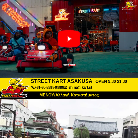
STREET KART ASAKUSA
OPEN 9:30-21:30
📞+81-80-9988-9988
📧
shina@kart.st
ΜΕΝΟΥ/Αλλαγή Καταστήματος
ΚΥΡΙΩΣ
Σχετικά
Προδιαγραφές
Τιμές
Πρόσβαση
Αναφορές
Συχνές Ερωτήσεις