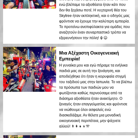
ενώ βλέπαμε τα αξιοθέατα ήταν κάτι που
δεν θα ξεχάσω ποτέ. Η νυχτερινή θέα του
Skytree ήταν εκπληκτική, και ο οδηγός μας
φρόντισε να έχουμε την καλύτερη εμπειρία.
Το προτείνω ανεπιφύλακτα για ομάδες που
αναζητούν έναν συναρπαστικό τρόπο να
εξερευνήσουν την πόλη! 🏮😆
Μια Αξέχαστη Οικογενειακή
Εμπειρία!
Η γυναίκα μου και εγώ πήραμε τα ενήλικα
παιδιά μας σε αυτή την ξενάγηση, και
αποδείχθηκε ότι ήταν η κορυφαία στιγμή
του ταξιδιού μας στην Ιαπωνία. Το να βλέπω
τα πρόσωπα των παιδιών μου να
φωτίζονται καθώς περνούσαμε από τα
διάσημα αξιοθέατα ήταν ανεκτίμητο. Ο
ξεναγός ήταν επαγγελματίας και φρόντισε
να νιώθουμε όλοι ασφαλείς ενώ
διασκεδάζαμε. Αν θέλετε μια μοναδική
οικογενειακή περιπέτεια, μην ψάχνετε
αλλού! 👨‍👩‍👧‍👦🎌