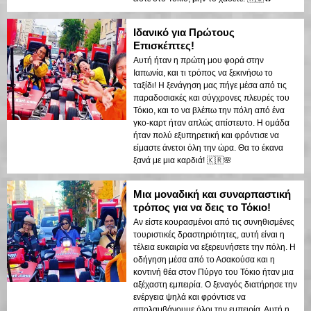
Ιδανικό για Πρώτους
Επισκέπτες!
Αυτή ήταν η πρώτη μου φορά στην
Ιαπωνία, και τι τρόπος να ξεκινήσω το
ταξίδι! Η ξενάγηση μας πήγε μέσα από τις
παραδοσιακές και σύγχρονες πλευρές του
Τόκιο, και το να βλέπω την πόλη από ένα
γκο-καρτ ήταν απλώς απίστευτο. Η ομάδα
ήταν πολύ εξυπηρετική και φρόντισε να
είμαστε άνετοι όλη την ώρα. Θα το έκανα
ξανά με μια καρδιά! 🇰🇷🌸
Μια μοναδική και συναρπαστική
τρόπος για να δεις το Τόκιο!
Αν είστε κουρασμένοι από τις συνηθισμένες
τουριστικές δραστηριότητες, αυτή είναι η
τέλεια ευκαιρία να εξερευνήσετε την πόλη. Η
οδήγηση μέσα από το Ασακούσα και η
κοντινή θέα στον Πύργο του Τόκιο ήταν μια
αξέχαστη εμπειρία. Ο ξεναγός διατήρησε την
ενέργεια ψηλά και φρόντισε να
απολαμβάνουμε όλοι την εμπειρία. Αυτή η