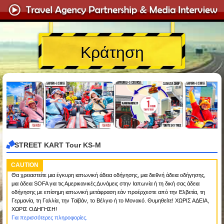
Κράτηση
STREET KART Tour KS-M
CAUTION
Θα χρειαστείτε μια έγκυρη ιαπωνική άδεια οδήγησης, μια διεθνή άδεια οδήγησης,
μια άδεια SOFA για τις Αμερικανικές Δυνάμεις στην Ιαπωνία ή τη δική σας άδεια
οδήγησης με επίσημη ιαπωνική μετάφραση εάν προέρχεστε από την Ελβετία, τη
Γερμανία, τη Γαλλία, την Ταϊβάν, το Βέλγιο ή το Μονακό. Θυμηθείτε! ΧΩΡΙΣ ΑΔΕΙΑ,
ΧΩΡΙΣ ΟΔΗΓΗΣΗ!
Για περισσότερες πληροφορίες.