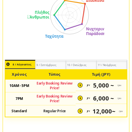
8 / Αύγουστος
9 / Σεπτέμβριος
10 / Οκτώβριος
11 / Νοέμβριος
Χρόνος
Τύπος
Τιμή (JPY)
Early Booking Review
5,000 ~
10AM - 5PM
JPY
/pax
¥
Price!
Early Booking Review
6,000 ~
7PM
JPY
/pax
¥
Price!
12,000~
Standard
Regular Price
JPY
/pax
¥