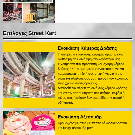
Επιλογές Street Kart
Ενοικίαση Κάμερας Δράσης
Η υπηρεσία ενοικίασης κάμερας δράσης είναι
διαθέσιμη σε ειδική τιμή στο κατάστημά μας.
Έχουμε την πιο πρόσφατη και ισχυρή κάμερα
δράσης 4K που μπορείτε να νοικιάσετε για να
καταγράψετε τη δική σας οπτική γωνία ή την
οικογένεια/φίλους σας να περνούν τον καλύτερό
τους χρόνο στους δρόμους.
Μπορείτε να φέρετε τη δική σας κάμερα δράσης
και να την τοποθετήσετε στο στήθος, κεφάλι ή
σώμα σας (εφόσον δεν εμποδίζει την ασφαλή
οδήγηση).
Ενοικίαση Αξεσουάρ
Κρουαζιέρα με στυλ με τα πολλά διασκεδαστικά
και funky αξεσουάρ μας!