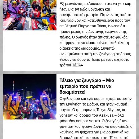
Εξερευνώντας το Ασάκουσα με ένα γκο-καρτ
ήταν μια εντελώς μοναδική και
συναρπαστική εμπειρία! Περνώντας από το
Καμινάριμον και κατευθυνόμενοι προς τον
επιβλητικό Πύργο του Τόκιο, ένιωσα ότι
ήμουν μέρος της ζωντανής ενέργειας της
πόλης. Ο οδηγός ήταν απίστευτα φιλικός
και φρόντισε να είμαστε άνετοι καθ' όλη τη
διάρκεια της διαδρομής. Συνιστώ
ανεπιφύλακτα αυτή την ξενάγηση σε όσους
θέλουν να δουν το Τόκιο με έναν αξέχαστο
τρόπο! 🇬🇧🚗
Τέλειο για ζευγάρια – Μια
εμπειρία που πρέπει να
δοκιμάσετε!
Ο φίλος μου και εγώ συμμετείχαμε σε αυτήν
την ξενάγηση το βράδυ, και ήταν καθαρή
μαγεία! Ο φωτισμένος Tokyo Skytree, οι
γοητευτικοί δρόμοι του Asakusa – όλα
φάνταζαν σουρεαλιστικά. Ο ξεναγός ήταν
φανταστικός, φροντίζοντας να διασκεδάζει ο
καθένας. Αν ψάχνετε για μια ρομαντική και
διασκεδαστική περιπέτεια στο Τόκιο, αυτό