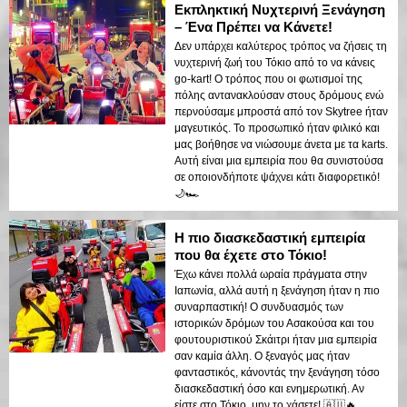
Εκπληκτική Νυχτερινή Ξενάγηση
– Ένα Πρέπει να Κάνετε!
Δεν υπάρχει καλύτερος τρόπος να ζήσεις τη
νυχτερινή ζωή του Τόκιο από το να κάνεις
go-kart! Ο τρόπος που οι φωτισμοί της
πόλης αντανακλούσαν στους δρόμους ενώ
περνούσαμε μπροστά από τον Skytree ήταν
μαγευτικός. Το προσωπικό ήταν φιλικό και
μας βοήθησε να νιώσουμε άνετα με τα karts.
Αυτή είναι μια εμπειρία που θα συνιστούσα
σε οποιονδήποτε ψάχνει κάτι διαφορετικό!
🌙🏎️
Η πιο διασκεδαστική εμπειρία
που θα έχετε στο Τόκιο!
Έχω κάνει πολλά ωραία πράγματα στην
Ιαπωνία, αλλά αυτή η ξενάγηση ήταν η πιο
συναρπαστική! Ο συνδυασμός των
ιστορικών δρόμων του Ασακούσα και του
φουτουριστικού Σκάιτρι ήταν μια εμπειρία
σαν καμία άλλη. Ο ξεναγός μας ήταν
φανταστικός, κάνοντάς την ξενάγηση τόσο
διασκεδαστική όσο και ενημερωτική. Αν
είστε στο Τόκιο, μην το χάσετε! 🇦🇺🔥