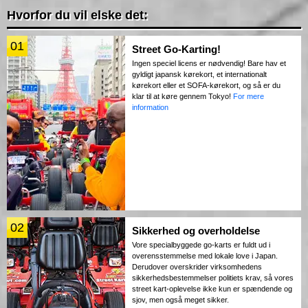
Hvorfor du vil elske det:
01
Street Go-Karting!
Ingen speciel licens er nødvendig! Bare hav et
gyldigt japansk kørekort, et internationalt
kørekort eller et SOFA-kørekort, og så er du
klar til at køre gennem Tokyo!
For mere
information
02
Sikkerhed og overholdelse
Vore specialbyggede go-karts er fuldt ud i
overensstemmelse med lokale love i Japan.
Derudover overskrider virksomhedens
sikkerhedsbestemmelser politiets krav, så vores
street kart-oplevelse ikke kun er spændende og
sjov, men også meget sikker.