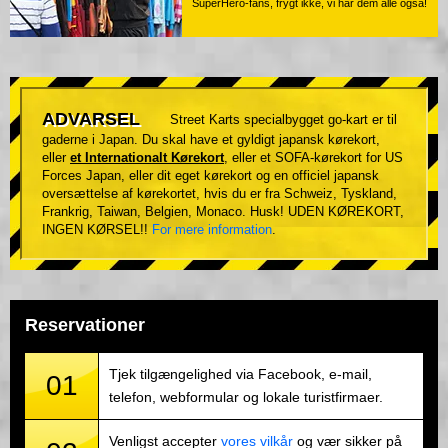
SuperHero-fans, frygt ikke, vi har dem alle også!
ADVARSEL
Street Karts specialbygget go-kart er til
gaderne i Japan. Du skal have et gyldigt japansk kørekort,
eller
et Internationalt Kørekort
, eller et SOFA-kørekort for US
Forces Japan, eller dit eget kørekort og en officiel japansk
oversættelse af kørekortet, hvis du er fra Schweiz, Tyskland,
Frankrig, Taiwan, Belgien, Monaco. Husk! UDEN KØREKORT,
INGEN KØRSEL!!
For mere information
.
Reservationer
Tjek tilgængelighed via Facebook, e-mail,
01
telefon, webformular og lokale turistfirmaer.
Venligst accepter
vores vilkår
og vær sikker på