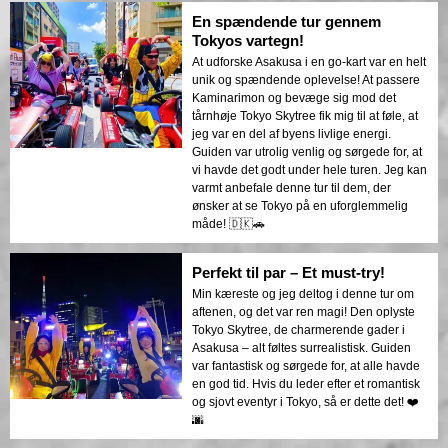
En spændende tur gennem
Tokyos vartegn!
At udforske Asakusa i en go-kart var en helt
unik og spændende oplevelse! At passere
Kaminarimon og bevæge sig mod det
tårnhøje Tokyo Skytree fik mig til at føle, at
jeg var en del af byens livlige energi.
Guiden var utrolig venlig og sørgede for, at
vi havde det godt under hele turen. Jeg kan
varmt anbefale denne tur til dem, der
ønsker at se Tokyo på en uforglemmelig
måde! 🇩🇰🚗
Perfekt til par – Et must-try!
Min kæreste og jeg deltog i denne tur om
aftenen, og det var ren magi! Den oplyste
Tokyo Skytree, de charmerende gader i
Asakusa – alt føltes surrealistisk. Guiden
var fantastisk og sørgede for, at alle havde
en god tid. Hvis du leder efter et romantisk
og sjovt eventyr i Tokyo, så er dette det! ❤️
🌆