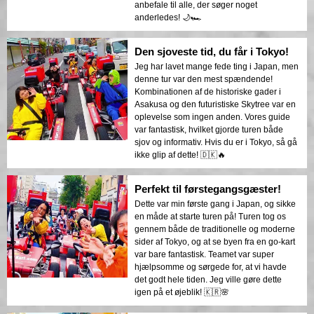
anbefale til alle, der søger noget
anderledes! 🌙🏎️
Den sjoveste tid, du får i Tokyo!
Jeg har lavet mange fede ting i Japan, men
denne tur var den mest spændende!
Kombinationen af de historiske gader i
Asakusa og den futuristiske Skytree var en
oplevelse som ingen anden. Vores guide
var fantastisk, hvilket gjorde turen både
sjov og informativ. Hvis du er i Tokyo, så gå
ikke glip af dette! 🇩🇰🔥
Perfekt til førstegangsgæster!
Dette var min første gang i Japan, og sikke
en måde at starte turen på! Turen tog os
gennem både de traditionelle og moderne
sider af Tokyo, og at se byen fra en go-kart
var bare fantastisk. Teamet var super
hjælpsomme og sørgede for, at vi havde
det godt hele tiden. Jeg ville gøre dette
igen på et øjeblik! 🇰🇷🌸