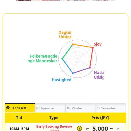
8 / August
9 / September
10 / Oktober
11 / November
Tid
Type
Pris (JPY)
Early Booking Review
5,000 ~
10AM - 5PM
JPY
/pax
¥