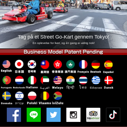
Virksomhed
Booking
Skift butik
Tokyo Shinagawa
Tokyo Akihabara#1
Tokyo Akihabara#2
Tokyo Shibuya
Tag på et Street Go-Kart gennem Tokyo!
Tokyo Shibuya Annex
Tokyo Bay
En oplevelse for livet, og én gang er aldrig nok!
Tokyo Asakusa
Osaka
Okinawa