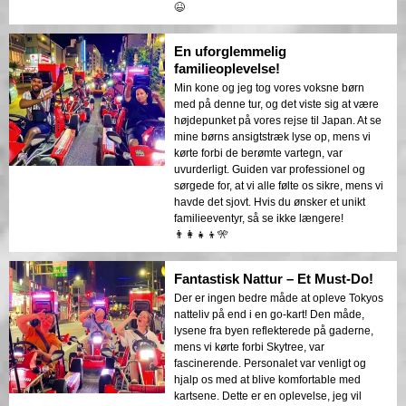
😆
En uforglemmelig
familieoplevelse!
Min kone og jeg tog vores voksne børn
med på denne tur, og det viste sig at være
højdepunket på vores rejse til Japan. At se
mine børns ansigtstræk lyse op, mens vi
kørte forbi de berømte vartegn, var
uvurderligt. Guiden var professionel og
sørgede for, at vi alle følte os sikre, mens vi
havde det sjovt. Hvis du ønsker et unikt
familieeventyr, så se ikke længere!
👨‍👩‍👧‍👦🎌
Fantastisk Nattur – Et Must-Do!
Der er ingen bedre måde at opleve Tokyos
natteliv på end i en go-kart! Den måde,
lysene fra byen reflekterede på gaderne,
mens vi kørte forbi Skytree, var
fascinerende. Personalet var venligt og
hjalp os med at blive komfortable med
kartsene. Dette er en oplevelse, jeg vil