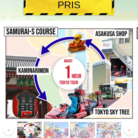
PRIS
<
>