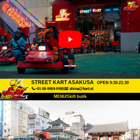
STREET KART ASAKUSA
OPEN 9:30-21:30
📞+81-80-9988-9988
📧
shina@kart.st
MENU/Skift butik
TOP
Om
Specifikationer
Pris
Adgang
Stemme
FAQ