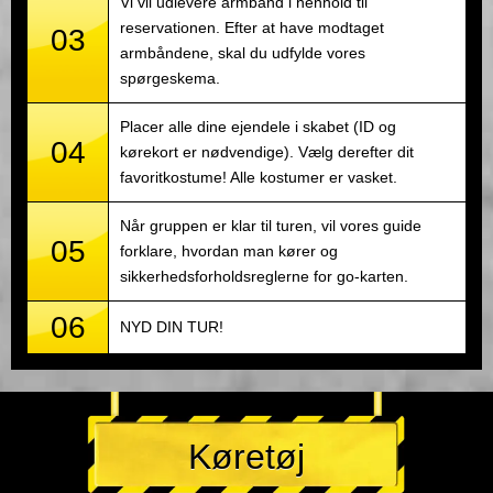
Vi vil udlevere armbånd i henhold til
reservationen. Efter at have modtaget
03
armbåndene, skal du udfylde vores
spørgeskema.
Placer alle dine ejendele i skabet (ID og
04
kørekort er nødvendige). Vælg derefter dit
favoritkostume! Alle kostumer er vasket.
Når gruppen er klar til turen, vil vores guide
05
forklare, hvordan man kører og
sikkerhedsforholdsreglerne for go-karten.
06
NYD DIN TUR!
Køretøj