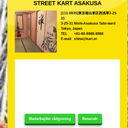
STREET KART ASAKUSA
[111-0035]東京都台東区西浅草3-25-
31
3-25-31 Nishi-Asakusa Taito ward
Tokyo, Japan
TEL
+81-80-9988-9988
E-mail
shina@kart.st
Medarbejder rådgivning
Reservér