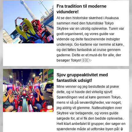
Fra tradition til moderne
vidundere!
At se den historiske skønhed i Asakusa
sammen med den futuristiske Tokyo
Skytree var en utrolig oplevelse. Turen var
godt organiseret, og vores guide var
vidende og delte fascinerende indsigter
undervejs. Go-kartene var nemme at køre,
og det føltes fantastisk at cruise gennem
gaderne. Dette er et must-do for alle, der
besøger Tokyo! 🇩🇪✨
Sjov gruppeaktivitet med
fantastisk udsigt!
Mine venner og jeg besluttede at prøve
dette, og vi havde det virkelig sjovt!
Spændingen ved at køre gennem Tokyo,
mens vi så på seværdigheder, var noget,
jeg aldrig vil glemme. Natteudsigten over
Skytree var betagende, og vores guide
sørgede for, at vi fik den bedste oplevelse.
Helt klart anbefalet til grupper, der søger en
spændende måde at udforske byen på! 🏮