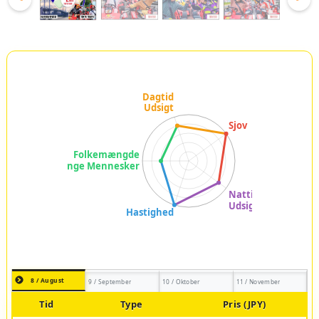
8 / August
9 / September
10 / Oktober
11 / November
Tid
Type
Pris (JPY)