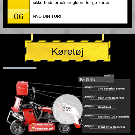
sikkerhedsforholdsreglerne for go-karten.
06
NYD DIN TUR!
Køretøj
27%