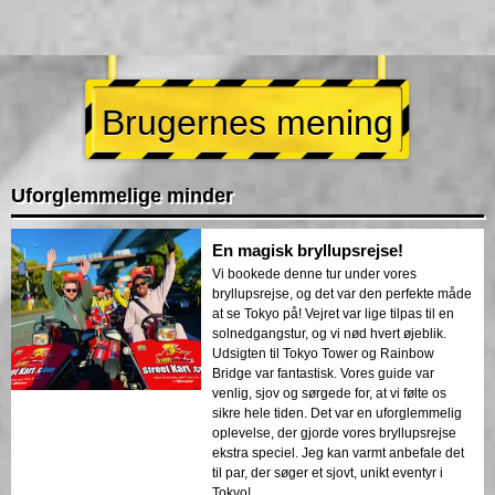
Brugernes mening
Uforglemmelige minder
En magisk bryllupsrejse!
Vi bookede denne tur under vores
bryllupsrejse, og det var den perfekte måde
at se Tokyo på! Vejret var lige tilpas til en
solnedgangstur, og vi nød hvert øjeblik.
Udsigten til Tokyo Tower og Rainbow
Bridge var fantastisk. Vores guide var
venlig, sjov og sørgede for, at vi følte os
sikre hele tiden. Det var en uforglemmelig
oplevelse, der gjorde vores bryllupsrejse
ekstra speciel. Jeg kan varmt anbefale det
til par, der søger et sjovt, unikt eventyr i
Tokyo!