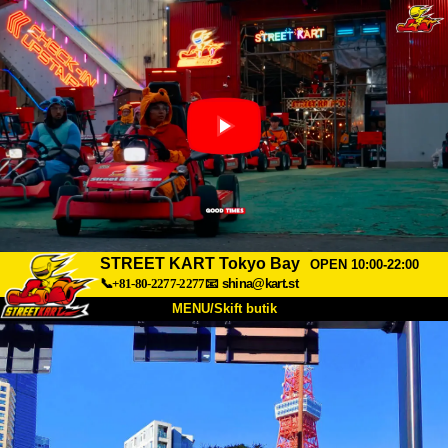
STREET KART Tokyo Bay
OPEN 10:00-22:00
📞+81-80-2277-2277
📧
shina@kart.st
MENU/Skift butik
TOP
Om
Specifikationer
Pris
Adgang
Stemme
FAQ