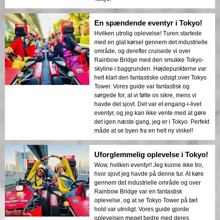
En spændende eventyr i Tokyo!
Hvilken utrolig oplevelse! Turen startede
med en glat kørsel gennem det industrielle
område, og derefter cruisede vi over
Rainbow Bridge med den smukke Tokyo-
skyline i baggrunden. Højdepunkterne var
helt klart den fantastiske udsigt over Tokyo
Tower. Vores guide var fantastisk og
sørgede for, at vi følte os sikre, mens vi
havde det sjovt. Det var et engang-i-livet
eventyr, og jeg kan ikke vente med at gøre
det igen næste gang, jeg er i Tokyo. Perfekt
måde at se byen fra en helt ny vinkel!
Uforglemmelig oplevelse i Tokyo!
Wow, hvilken eventyr! Jeg kunne ikke tro,
hvor sjovt jeg havde på denne tur. At køre
gennem det industrielle område og over
Rainbow Bridge var en fantastisk
oplevelse, og at se Tokyo Tower på tæt
hold var utroligt. Vores guide gjorde
oplevelsen meget bedre med deres