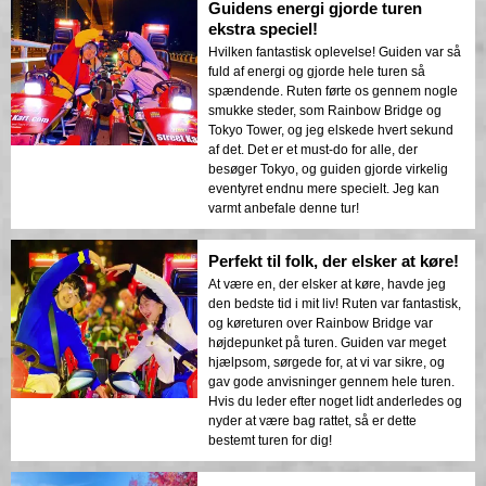
Guidens energi gjorde turen
ekstra speciel!
Hvilken fantastisk oplevelse! Guiden var så
fuld af energi og gjorde hele turen så
spændende. Ruten førte os gennem nogle
smukke steder, som Rainbow Bridge og
Tokyo Tower, og jeg elskede hvert sekund
af det. Det er et must-do for alle, der
besøger Tokyo, og guiden gjorde virkelig
eventyret endnu mere specielt. Jeg kan
varmt anbefale denne tur!
Perfekt til folk, der elsker at køre!
At være en, der elsker at køre, havde jeg
den bedste tid i mit liv! Ruten var fantastisk,
og køreturen over Rainbow Bridge var
højdepunket på turen. Guiden var meget
hjælpsom, sørgede for, at vi var sikre, og
gav gode anvisninger gennem hele turen.
Hvis du leder efter noget lidt anderledes og
nyder at være bag rattet, så er dette
bestemt turen for dig!