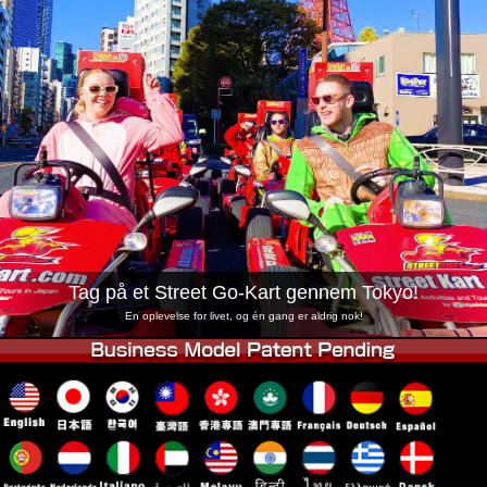
Virksomhed
Booking
Skift butik
Tokyo Shinagawa
Tokyo Akihabara#1
Tokyo Akihabara#2
Tokyo Shibuya
Tokyo Shibuya Annex
Tokyo Bay
Tokyo Asakusa
Osaka
Okinawa
Tag på et Street Go-Kart gennem Tokyo!
En oplevelse for livet, og én gang er aldrig nok!