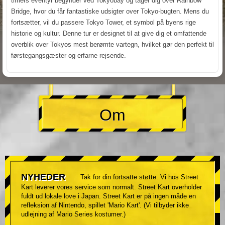
timers eventyr begynder ved Tokyobay og tager dig over Rainbow
Bridge, hvor du får fantastiske udsigter over Tokyo-bugten. Mens du
fortsætter, vil du passere Tokyo Tower, et symbol på byens rige
historie og kultur. Denne tur er designet til at give dig et omfattende
overblik over Tokyos mest berømte vartegn, hvilket gør den perfekt til
førstegangsgæster og erfarne rejsende.
Om
NYHEDER
Tak for din fortsatte støtte. Vi hos Street
Kart leverer vores service som normalt. Street Kart overholder
fuldt ud lokale love i Japan. Street Kart er på ingen måde en
refleksion af Nintendo, spillet 'Mario Kart'. (Vi tilbyder ikke
udlejning af Mario Series kostumer.)