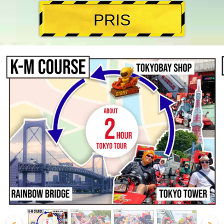
PRIS
<
>