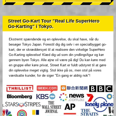
Street Go-Kart Tour "Real Life SuperHero
Go-Karting" i Tokyo.
Ekstremt spændende og en oplevelse, du skal have, når du
besøger Tokyo Japan. Forestil dig dig selv i en specialbygget go-
kart, der er skræddersyet til at realisere den virkelige SuperHero
Go-Karting oplevelse! Klæd dig ud som din yndlingsfigur og kør
gennem byen Tokyo. Alle øjne vil være på dig! Du kan køre med
en gruppe eller køre privat, Street Kart er fuldt udstyret til at gøre
din oplevelse meget vigtig. Stol ikke på os, men stol på vores
værdsatte kunder, for de siger "En gang er aldrig nok"!