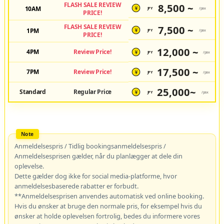
FLASH SALE REVIEW
8,500 ~
10AM
JPY
/pax
¥
PRICE!
FLASH SALE REVIEW
7,500 ~
1PM
JPY
/pax
¥
PRICE!
12,000 ~
4PM
Review Price!
JPY
/pax
¥
17,500 ~
7PM
Review Price!
JPY
/pax
¥
25,000~
Standard
Regular Price
JPY
/pax
¥
Anmeldelsespris / Tidlig bookingsanmeldelsespris /
Anmeldelsesprisen gælder, når du planlægger at dele din
oplevelse.
Dette gælder dog ikke for social media-platforme, hvor
anmeldelsesbaserede rabatter er forbudt.
**Anmeldelsesprisen anvendes automatisk ved online booking.
Hvis du ønsker at bruge den normale pris, for eksempel hvis du
ønsker at holde oplevelsen fortrolig, bedes du informere vores