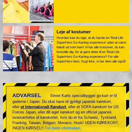
Leje af kostumer
Hvordan kan du sige, at du havde en 'Real Life
SuperHero Go-Karting experience' uden at være
klædt ud som ham! Vi har alle kostumer, du kan
forestille dig, for at gøre dette til en 'Real Life
SuperHero Go-Karting experience'! For alle
SuperHero-fans, frygt ikke, vi har dem alle også!
ADVARSEL
Street Karts specialbygget go-kart er til
gaderne i Japan. Du skal have et gyldigt japansk kørekort,
eller
et Internationalt Kørekort
, eller et SOFA-kørekort for US
Forces Japan, eller dit eget kørekort og en officiel japansk
oversættelse af kørekortet, hvis du er fra Schweiz, Tyskland,
Frankrig, Taiwan, Belgien, Monaco. Husk! UDEN KØREKORT,
INGEN KØRSEL!!
For mere information
.