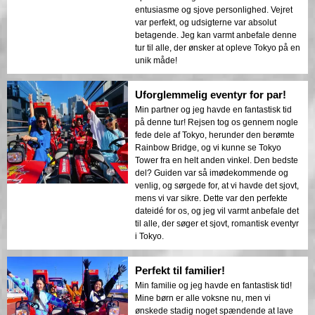
entusiasme og sjove personlighed. Vejret
var perfekt, og udsigterne var absolut
betagende. Jeg kan varmt anbefale denne
tur til alle, der ønsker at opleve Tokyo på en
unik måde!
Uforglemmelig eventyr for par!
Min partner og jeg havde en fantastisk tid
på denne tur! Rejsen tog os gennem nogle
fede dele af Tokyo, herunder den berømte
Rainbow Bridge, og vi kunne se Tokyo
Tower fra en helt anden vinkel. Den bedste
del? Guiden var så imødekommende og
venlig, og sørgede for, at vi havde det sjovt,
mens vi var sikre. Dette var den perfekte
dateidé for os, og jeg vil varmt anbefale det
til alle, der søger et sjovt, romantisk eventyr
i Tokyo.
Perfekt til familier!
Min familie og jeg havde en fantastisk tid!
Mine børn er alle voksne nu, men vi
ønskede stadig noget spændende at lave