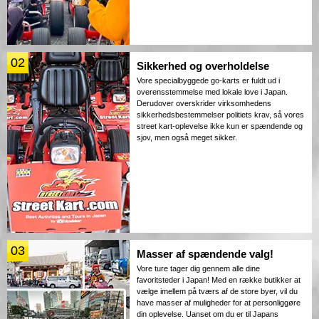
02
Sikkerhed og overholdelse
Vore specialbyggede go-karts er fuldt ud i
overensstemmelse med lokale love i Japan.
Derudover overskrider virksomhedens
sikkerhedsbestemmelser politiets krav, så vores
street kart-oplevelse ikke kun er spændende og
sjov, men også meget sikker.
03
Masser af spændende valg!
Vore ture tager dig gennem alle dine
favoritsteder i Japan! Med en række butikker at
vælge imellem på tværs af de store byer, vil du
have masser af muligheder for at personliggøre
din oplevelse. Uanset om du er til Japans