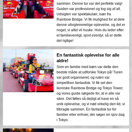
sammen. Denne tur var det perfekte valg!
Guiden var professionel og tog sig af alt.
Udsigten var spektakulær, især fra
Rainbow Bridge. Vi fik mulighed for at dele
denne uforglemmelige oplevelse, og det er
noget, vi altid vil huske. Hvis du leder efter
et familievenligt, sjovt eventyr, så er dette
det rigtige!
En fantastisk oplevelse for alle
aldre!
Som en familie med børn var dette den
bedste måde at udforske Tokyo på! Turen
var godt organiseret, og ruten var
simpelthen fantastisk. Vi fik set den
ikoniske Rainbow Bridge og Tokyo Tower,
og vores guide sørgede for, at vi alle var
sikre. Det føltes så dejligt at have en så
unik oplevelse, og vi nød virkelig den tid, vi
tilbragte sammen. En fantastisk tur for
familier eller enhver, der søger en sjov dag
i Tokyo.